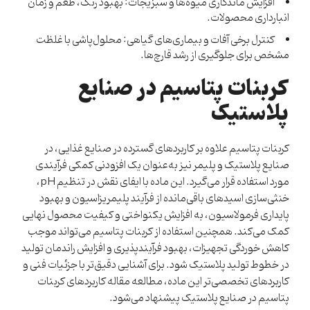
افزایش ماندگاری میوه‌ها و سبزیجات: بهبود رنگ، طعم و زمان
انبارداری محصولات.
کنترل برخی آفات و بیماری‌های گیاهی: محلول‌پاشی با غلظت
مشخص برای جلوگیری از رشد قارچ‌ها.
کربنات پتاسیم در صنایع
پلاستیک
کربنات پتاسیم علاوه بر کاربردهای گسترده در صنایع غذایی، در
صنایع پلاستیک و پلیمر نیز به‌عنوان یک افزودنی کمکی فرآیندی
مورد استفاده قرار می‌گیرد. این ماده با ایفای نقش در تنظیم pH،
خنثی‌سازی اسیدهای باقی‌مانده از فرآیند پلیمریزاسیون و بهبود
پایداری فرمولاسیون، به افزایش یکنواختی و کیفیت محصول نهایی
کمک می‌کند. همچنین استفاده از کربنات پتاسیم می‌تواند موجب
کاهش خوردگی تجهیزات، بهبود فرآیندپذیری و افزایش راندمان تولید
در خطوط تولید پلاستیک شود. برای آشنایی دقیق‌تر با جزئیات فنی و
کاربردهای تخصصی‌تر این ماده، مطالعه مقاله
کاربردهای کربنات
پتاسیم در صنایع پلاستیک
پیشنهاد می‌شود.