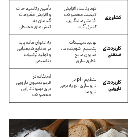
کود پتاسه، افزایش
تأمین پتاسیم خاک
کیفیت محصولات،
و افزایش مقاومت
کشاورزی
افزایش ماندگاری،
گیاهان به
کنترل آفات
تنش‌های محیطی
تولید سیلیکات
به عنوان ماده پایه
کاربردهای
پتاسیم، شوینده‌ها،
در صنایع شیمیایی
صنعتی
صابون مایع،
و تولید ترکیبات
باطری‌سازی
پتاسیمی
استفاده در
تنظیم pH در
کاربردهای
فرمولاسیون دارویی
داروسازی، تهیه برخی
دارویی
برای بهبود کارایی
داروها
محصولات